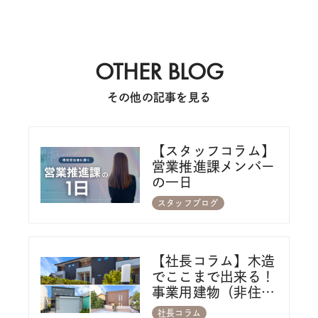
OTHER BLOG
その他の記事を見る
【スタッフコラム】
営業推進課メンバー
の一日
スタッフブログ
【社長コラム】木造
でここまで出来る！
事業用建物（非住
宅）の可能性 パー
社長コラム