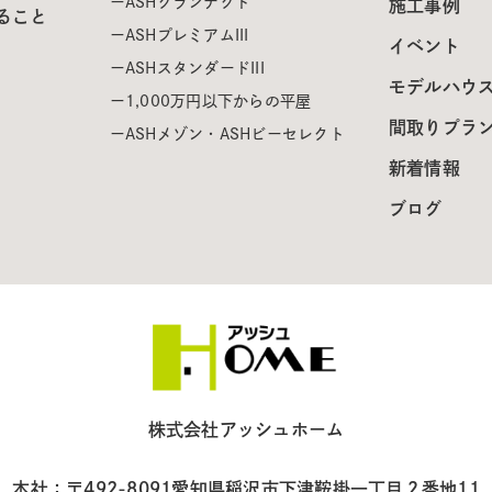
ASHグランテクト
施工事例
ること
ASHプレミアムIII
イベント
ASHスタンダードIII
モデルハウ
1,000万円以下からの平屋
間取りプラ
ASHメゾン・ASHビーセレクト
新着情報
ブログ
株式会社アッシュホーム
本社：〒492-8091
愛知県稲沢市下津鞍掛一丁目２番地11