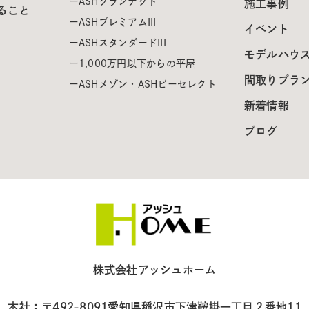
ASHグランテクト
施工事例
ること
ASHプレミアムIII
イベント
ASHスタンダードIII
モデルハウ
1,000万円以下からの平屋
間取りプラ
ASHメゾン・ASHビーセレクト
新着情報
ブログ
株式会社アッシュホーム
本社：〒492-8091
愛知県稲沢市下津鞍掛一丁目２番地11