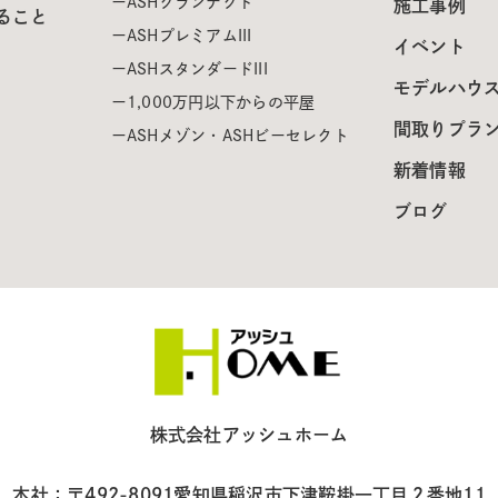
ASHグランテクト
施工事例
ること
ASHプレミアムIII
イベント
ASHスタンダードIII
モデルハウ
1,000万円以下からの平屋
間取りプラ
ASHメゾン・ASHビーセレクト
新着情報
ブログ
株式会社アッシュホーム
本社：〒492-8091
愛知県稲沢市下津鞍掛一丁目２番地11