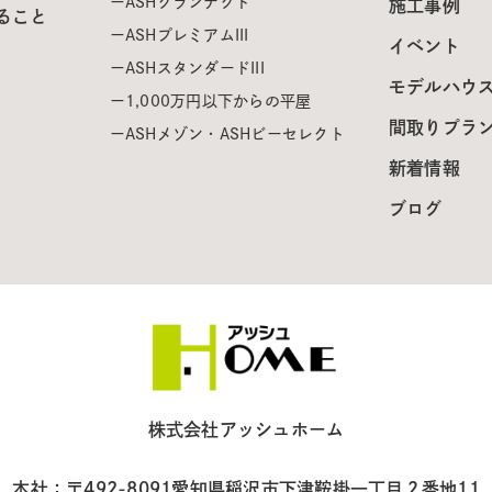
ASHグランテクト
施工事例
ること
ASHプレミアムIII
イベント
ASHスタンダードIII
モデルハウ
1,000万円以下からの平屋
間取りプラ
ASHメゾン・ASHビーセレクト
新着情報
ブログ
株式会社アッシュホーム
本社：〒492-8091
愛知県稲沢市下津鞍掛一丁目２番地11