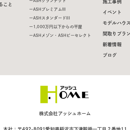
ASHグランテクト
施工事例
ること
ASHプレミアムIII
イベント
ASHスタンダードIII
モデルハウ
1,000万円以下からの平屋
間取りプラ
ASHメゾン・ASHビーセレクト
新着情報
ブログ
株式会社アッシュホーム
本社：〒492-8091
愛知県稲沢市下津鞍掛一丁目２番地11