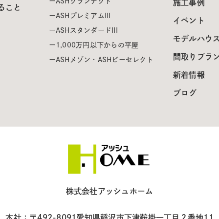
ASHグランテクト
施工事例
ること
ASHプレミアムIII
イベント
ASHスタンダードIII
モデルハウ
1,000万円以下からの平屋
間取りプラ
ASHメゾン・ASHビーセレクト
新着情報
ブログ
株式会社アッシュホーム
本社：〒492-8091
愛知県稲沢市下津鞍掛一丁目２番地11