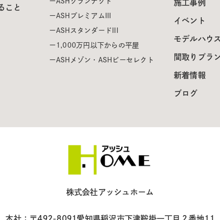
ASHグランテクト
施工事例
ること
ASHプレミアムIII
イベント
ASHスタンダードIII
モデルハウ
1,000万円以下からの平屋
間取りプラ
ASHメゾン・ASHビーセレクト
新着情報
ブログ
株式会社アッシュホーム
本社：〒492-8091
愛知県稲沢市下津鞍掛一丁目２番地11