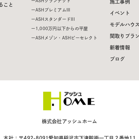
ASHグランテクト
施工事例
ること
ASHプレミアムIII
イベント
ASHスタンダードIII
モデルハウ
1,000万円以下からの平屋
間取りプラ
ASHメゾン・ASHビーセレクト
新着情報
ブログ
株式会社アッシュホーム
本社：〒492-8091
愛知県稲沢市下津鞍掛一丁目２番地11