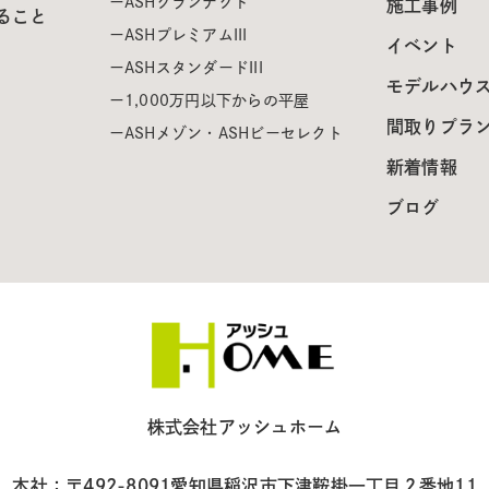
ASHグランテクト
施工事例
ること
ASHプレミアムIII
イベント
ASHスタンダードIII
モデルハウ
1,000万円以下からの平屋
間取りプラ
ASHメゾン・ASHビーセレクト
新着情報
ブログ
株式会社アッシュホーム
本社：〒492-8091
愛知県稲沢市下津鞍掛一丁目２番地11