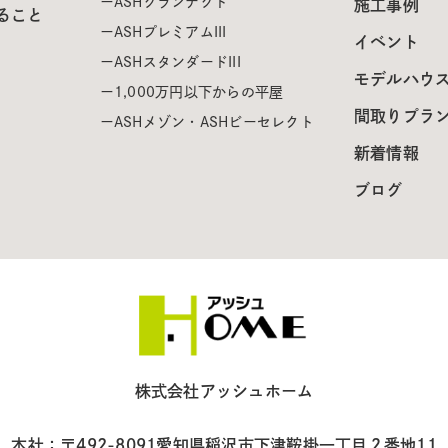
ASHグランテクト
施工事例
ること
ASHプレミアムIII
イベント
ASHスタンダードIII
モデルハウ
1,000万円以下からの平屋
間取りプラ
ASHメゾン・ASHビーセレクト
新着情報
ブログ
株式会社アッシュホーム
本社：〒492-8091
愛知県稲沢市下津鞍掛一丁目２番地11