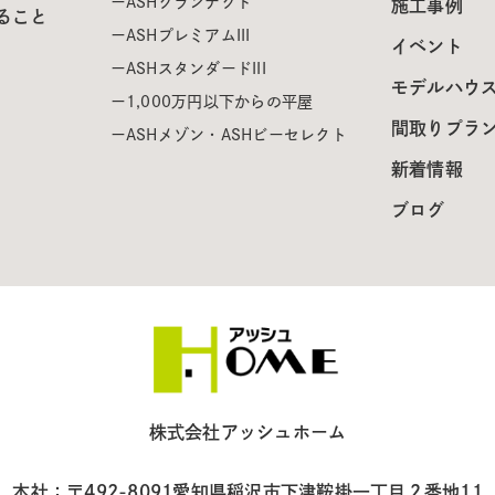
ASHグランテクト
施工事例
ること
ASHプレミアムIII
イベント
ASHスタンダードIII
モデルハウ
1,000万円以下からの平屋
間取りプラ
ASHメゾン・ASHビーセレクト
新着情報
ブログ
株式会社アッシュホーム
本社：〒492-8091
愛知県稲沢市下津鞍掛一丁目２番地11