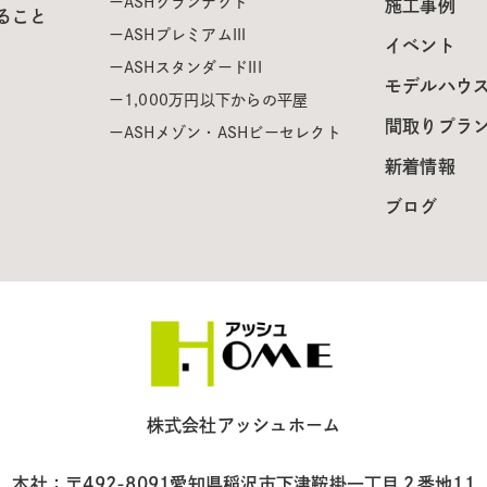
ASHグランテクト
施工事例
ること
ASHプレミアムIII
イベント
ASHスタンダードIII
モデルハウ
1,000万円以下からの平屋
間取りプラ
ASHメゾン・ASHビーセレクト
新着情報
ブログ
株式会社アッシュホーム
本社：〒492-8091
愛知県稲沢市下津鞍掛一丁目２番地11