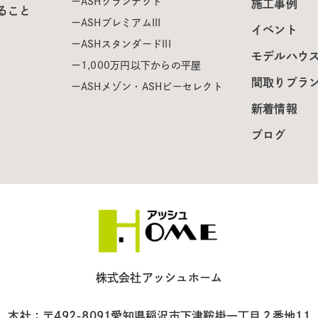
ASHグランテクト
施工事例
ること
ASHプレミアムIII
イベント
ASHスタンダードIII
モデルハウ
1,000万円以下からの平屋
間取りプラ
ASHメゾン・ASHビーセレクト
新着情報
ブログ
株式会社アッシュホーム
本社：〒492-8091
愛知県稲沢市下津鞍掛一丁目２番地11