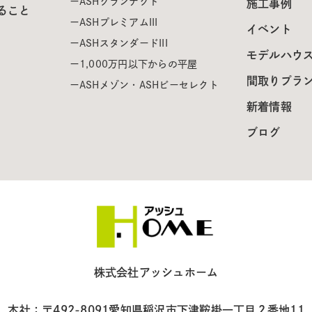
ASHグランテクト
施工事例
ること
ASHプレミアムIII
イベント
ASHスタンダードIII
モデルハウ
1,000万円以下からの平屋
間取りプラ
ASHメゾン・ASHビーセレクト
新着情報
ブログ
株式会社アッシュホーム
本社：〒492-8091
愛知県稲沢市下津鞍掛一丁目２番地11