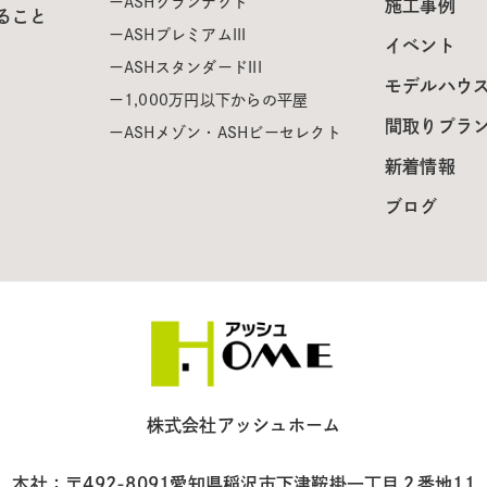
ASHグランテクト
施工事例
ること
ASHプレミアムIII
イベント
ASHスタンダードIII
モデルハウ
1,000万円以下からの平屋
間取りプラ
ASHメゾン・ASHビーセレクト
新着情報
ブログ
株式会社アッシュホーム
本社：〒492-8091
愛知県稲沢市下津鞍掛一丁目２番地11