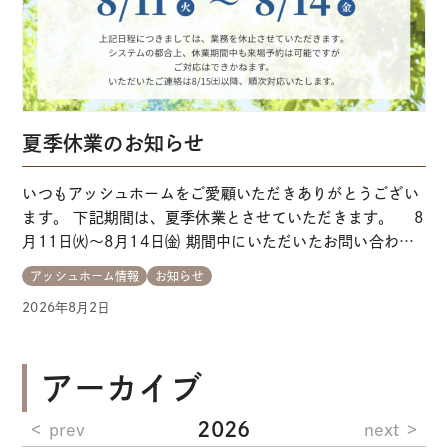
夏季休業のお知らせ
いつもアッシュホームをご愛顧いただきありがとうござい
ます。 下記期間は、夏季休業とさせていただきます。 8
月11日㈫～8月14日㈮ 期間中にいただいたお問い合わせ
は、8月15日㈯以降に順次対応いたします。 システムの都
アッシュホーム情報
お知らせ
合上、休業期間中も来場予約は可能ですが、ご対応はでき
2026年8月2日
かねます。 ご不便をおかけいたいますが、ご理解のほどよ
ろしくお願いいたします。
アーカイブ
2026
prev
next