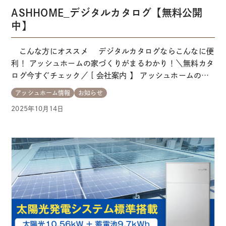
ASHHOME_デジタルカタログ【無料公開
中】
こんな方にオススメ デジタルカタログならこんなに便
利！ アッシュホームの家づくりがまるわかり！＼無料カタ
ログ今すぐチェック／ [ 会社案内 】 アッシュホームの家
づくりにおいての理念を、より深く知っていただける一
アッシュホーム情報
お知らせ
冊。デザインや空間提案の実例、代表のメッセージ、お客
2025年10月14日
様の声などを通して、アッシュホームが大切にしている
「住まいへの想い」を感じていただけます。 …