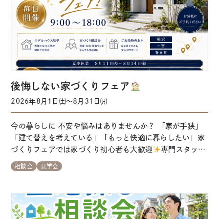
後悔しない家づくりフェア
2026年8月1日㈯～8月31日㈪
今の暮らしに 不安や悩みはありませんか？ 「家が手狭」
「建て替えを考えている」「もっと快適に暮らしたい」家
づくりフェアでは家づくり初心者も大歓迎
専門スタッフ
が、理想の住まいづくりを丁寧にサポートします。 各会場
相談会
見学会
の来場予約はこちらから ※事前にご予約いただくとスムー
ズにご案内できます ※当日予約はお電話にてお問い合わせ
をお願いします 【ガイダンス①→②にお掛…