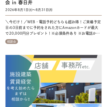
会 in 春日井
2026年8月1日㈯～8月31日㈪
＼今だけ！／WEB・電話予約どちらも超お得！ご来場予定
日の3日前までに予約をされた方にAmazonカードが最大
で20,000円分プレゼント！※必須条件あり ※お電話から
ご予約される方はこちらからお問い合わせください 【ガイ
相談会
ダンス①→②にお掛けください】↑タップでかかります。
※カレンダー上空いていてもご希望に添えない場合がござ
います。 イベントのポイント ＼
…