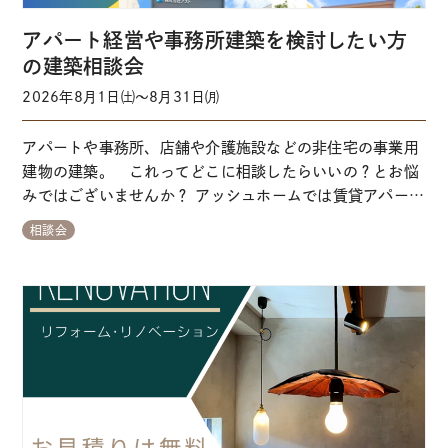
アパート経営や事務所建築を検討したい方
の建築相談会
2026年8月1日㈯～8月31日㈪
アパートや事務所、店舗や介護施設などの非住宅の事業用
建物の建築。 これってどこに相談したらいいの？とお悩
みではございませんか？ アッシュホームでは賃貸アパート
や戸建賃貸、会社事務所、店舗、グループホーム、児童支
相談会
援施設、民泊施設、など、幅広く豊富な建築事例をもとに
最適なご提案をいたします。 経験豊富なスタッフが対応い
たしますので、どんな些細なことも安心してご相…