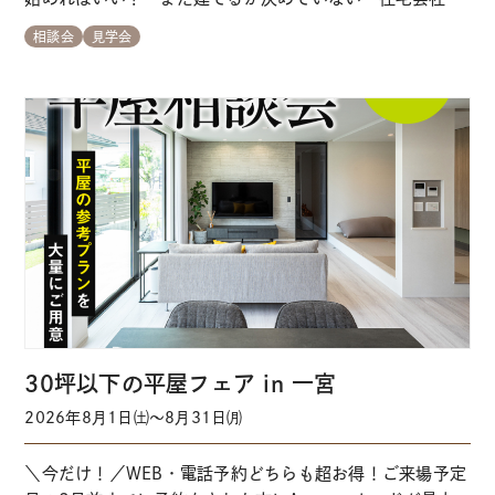
行くのは少し不安… そんな方のためのはじめての家づくり
相談会
見学会
相談会です。 各会場の来場予約はこちらから ※事前にご
予約いただくとスムーズにご案内できます ＼家づくり初心
者さん大歓迎 ／経験豊かなスタッフが…
30坪以下の平屋フェア in 一宮
2026年8月1日㈯～8月31日㈪
＼今だけ！／WEB・電話予約どちらも超お得！ご来場予定