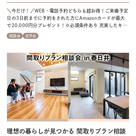
＼今だけ！／WEB・電話予約どちらも超お得！ご来場予定
日の3日前までに予約をされた方にAmazonカードが最大
で20,000円分プレゼント！※必須条件あり 充実したキッ
ズスペースを完備！開放感あふれるスキップリビング×ぐ
相談会
見学会
るりと回遊できる動線をリアル体験できるモデルハウスで
す。 こんな方にオススメのイベント ＼
よくあるご質問
★ご予約特典★
ご来場予定…
理想の暮らしが見つかる 間取りプラン相談