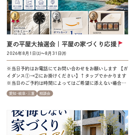
夏の平屋大抽選会｜平屋の家づくり応援
2026年8月1日㈯～8月31日㈪
※当日予約はお電話にてお問い合わせをお願いします 【ガ
イダンス①→②にお掛けください】↑タップでかかります
※当日のご予約は時間によってはご希望に添えない場合が
ございます ＼来場でプレゼント
が当たるチャンス／家
愛知･岐阜･三重
相談会
づくり初心者の方大歓迎
お気軽にお越しください！ 詳
細情報 各会場の来場予約はこちらから ※当日予約はお電
話にてお問い合わせをお願いします 【ガイダン…