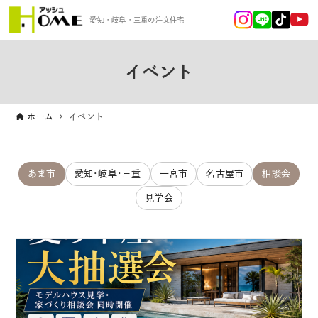
愛知・岐阜・三重の注文住宅
イベント
ホーム
イベント
あま市
愛知･岐阜･三重
一宮市
名古屋市
相談会
見学会