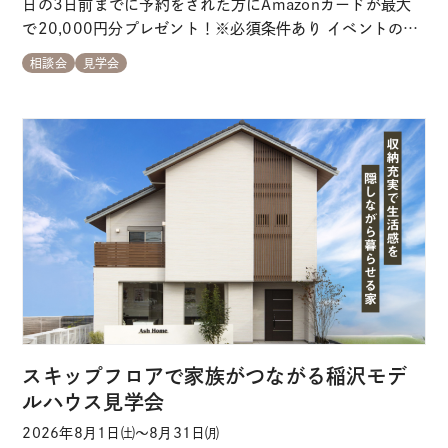
日の3日前までに予約をされた方にAmazonカードが最大
で20,000円分プレゼント！※必須条件あり イベントのポ
イント ＼
よくあるご質問 ★ご予約特典★
ご来場予
相談会
見学会
定日の3日前のご予約で最大20,000円分のギフトカードを
プレゼント！ 【初回ご来場時】 → 5,000円分のギフト
券をプレゼント【プ…
スキップフロアで家族がつながる稲沢モデ
ルハウス見学会
2026年8月1日㈯～8月31日㈪