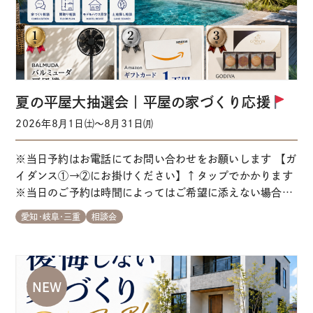
夏の平屋大抽選会｜平屋の家づくり応援
2026年8月1日㈯～8月31日㈪
※当日予約はお電話にてお問い合わせをお願いします 【ガ
イダンス①→②にお掛けください】↑タップでかかります
※当日のご予約は時間によってはご希望に添えない場合が
ございます ＼来場でプレゼント
が当たるチャンス／家
愛知･岐阜･三重
相談会
づくり初心者の方大歓迎
お気軽にお越しください！ 詳
細情報 各会場の来場予約はこちらから ※当日予約はお電
話にてお問い合わせをお願いします 【ガイダン…