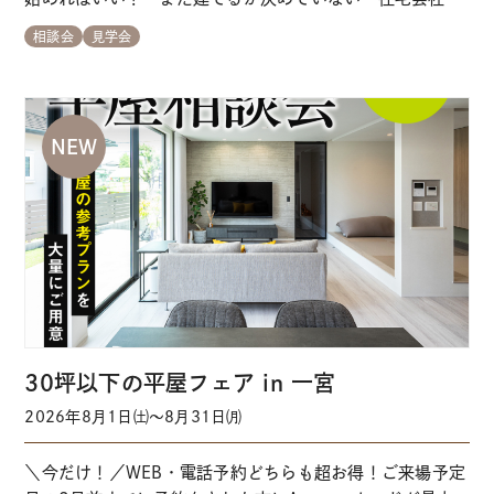
行くのは少し不安… そんな方のためのはじめての家づくり
相談会
見学会
相談会です。 各会場の来場予約はこちらから ※事前にご
予約いただくとスムーズにご案内できます ＼家づくり初心
者さん大歓迎 ／経験豊かなスタッフが…
30坪以下の平屋フェア in 一宮
2026年8月1日㈯～8月31日㈪
＼今だけ！／WEB・電話予約どちらも超お得！ご来場予定