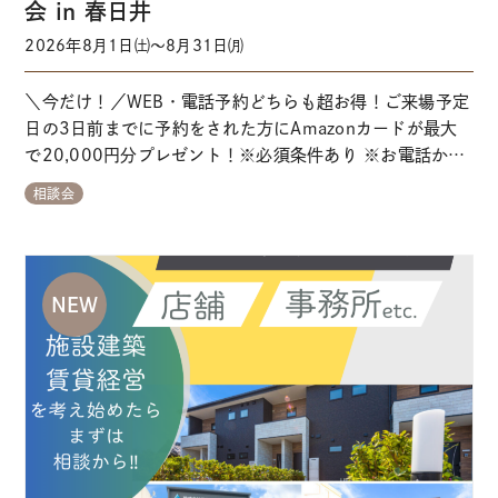
会 in 春日井
2026年8月1日㈯～8月31日㈪
＼今だけ！／WEB・電話予約どちらも超お得！ご来場予定
日の3日前までに予約をされた方にAmazonカードが最大
で20,000円分プレゼント！※必須条件あり ※お電話から
ご予約される方はこちらからお問い合わせください 【ガイ
相談会
ダンス①→②にお掛けください】↑タップでかかります。
※カレンダー上空いていてもご希望に添えない場合がござ
います。 イベントのポイント ＼
…