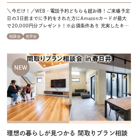
＼今だけ！／WEB・電話予約どちらも超お得！ご来場予定
日の3日前までに予約をされた方にAmazonカードが最大
で20,000円分プレゼント！※必須条件あり 充実したキッ
ズスペースを完備！開放感あふれるスキップリビング×ぐ
相談会
見学会
るりと回遊できる動線をリアル体験できるモデルハウスで
す。 こんな方にオススメのイベント ＼
よくあるご質問
★ご予約特典★
ご来場予定…
理想の暮らしが見つかる 間取りプラン相談