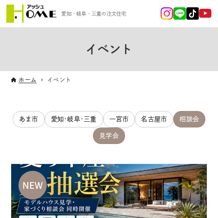
愛知・岐阜・三重の注文住宅
イベント
ホーム
イベント
あま市
愛知･岐阜･三重
一宮市
名古屋市
相談会
見学会