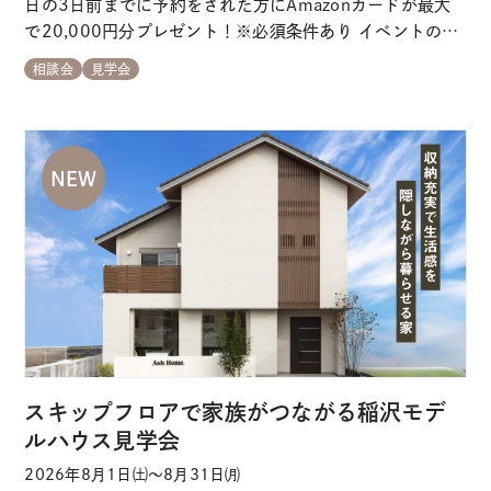
日の3日前までに予約をされた方にAmazonカードが最大
で20,000円分プレゼント！※必須条件あり イベントのポ
イント ＼
よくあるご質問 ★ご予約特典★
ご来場予
相談会
見学会
定日の3日前のご予約で最大20,000円分のギフトカードを
プレゼント！ 【初回ご来場時】 → 5,000円分のギフト
券をプレゼント【プ…
スキップフロアで家族がつながる稲沢モデ
ルハウス見学会
2026年8月1日㈯～8月31日㈪