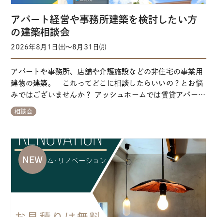
アパート経営や事務所建築を検討したい方
の建築相談会
2026年8月1日㈯～8月31日㈪
アパートや事務所、店舗や介護施設などの非住宅の事業用
建物の建築。 これってどこに相談したらいいの？とお悩
みではございませんか？ アッシュホームでは賃貸アパート
や戸建賃貸、会社事務所、店舗、グループホーム、児童支
相談会
援施設、民泊施設、など、幅広く豊富な建築事例をもとに
最適なご提案をいたします。 経験豊富なスタッフが対応い
たしますので、どんな些細なことも安心してご相…