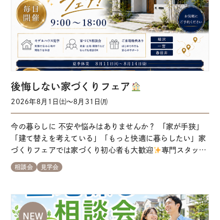
後悔しない家づくりフェア
2026年8月1日㈯～8月31日㈪
今の暮らしに 不安や悩みはありませんか？ 「家が手狭」
「建て替えを考えている」「もっと快適に暮らしたい」家
づくりフェアでは家づくり初心者も大歓迎
専門スタッフ
が、理想の住まいづくりを丁寧にサポートします。 各会場
相談会
見学会
の来場予約はこちらから ※事前にご予約いただくとスムー
ズにご案内できます ※当日予約はお電話にてお問い合わせ
をお願いします 【ガイダンス①→②にお掛…