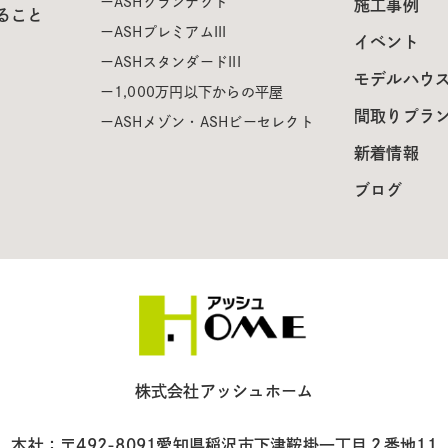
ASHグランテクト
施工事例
ること
ASHプレミアムIII
イベント
ASHスタンダードIII
モデルハウ
1,000万円以下からの平屋
間取りプラ
ASHメゾン・ASHビーセレクト
新着情報
ブログ
株式会社アッシュホーム
本社：〒492-8091
愛知県稲沢市下津鞍掛一丁目２番地11