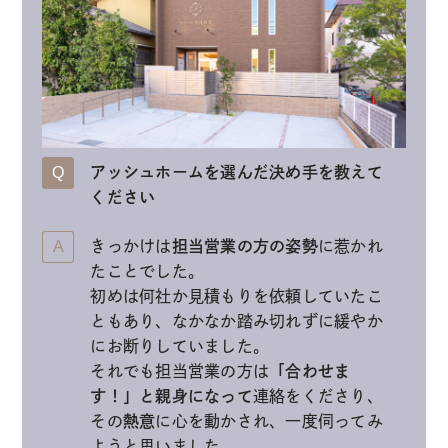
アッシュホームを選んだ決め手を教えて
ください
きっかけは
担当営業の方の姿勢
に惹かれ
たことでした。
初めは何社か見積もりを依頼していたこ
ともあり、なかなか踏み切れずに緩やか
にお断りしていました。
それでも担当営業の方は
「合わせま
す！」と親身になって
連絡をくださり、
その
熱意
に心を動かされ、一度伺ってみ
ようと思いました。