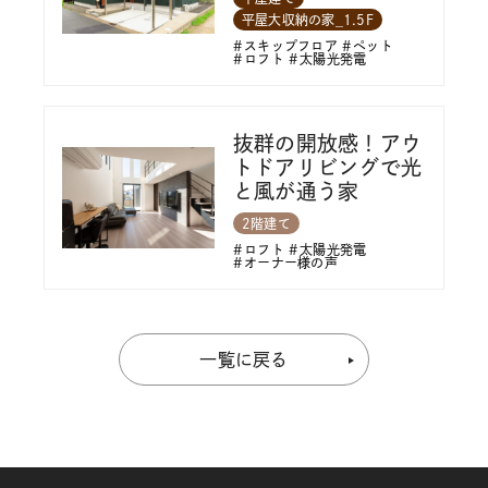
平屋大収納の家_1.5F
スキップフロア
ペット
ロフト
太陽光発電
抜群の開放感！アウ
トドアリビングで光
と風が通う家
2階建て
ロフト
太陽光発電
オーナー様の声
一覧に戻る