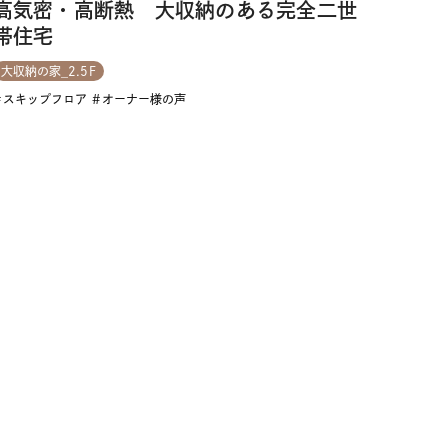
高気密・高断熱 大収納のある完全二世
帯住宅
大収納の家_2.5F
スキップフロア
オーナー様の声