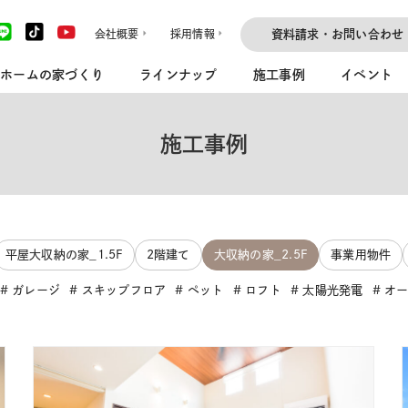
会社概要
採用情報
資料請求・お問い合わせ
ホームの家づくり
ラインナップ
施工事例
イベント
施工事例
平屋大収納の家_1.5F
2階建て
大収納の家_2.5F
事業用物件
ガレージ
スキップフロア
ペット
ロフト
太陽光発電
オ