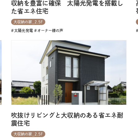
収納を豊富に確保 太陽光発電を搭載し
た省エネ住宅
大収納の家_2.5F
太陽光発電
オーナー様の声
吹抜けリビングと大収納のある省エネ耐
震住宅
大収納の家_2.5F