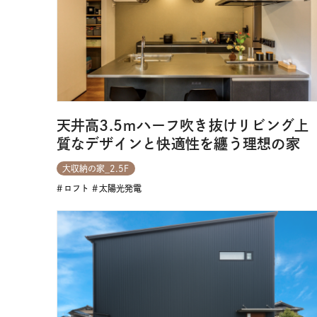
天井高3.5ｍハーフ吹き抜けリビング上
質なデザインと快適性を纏う理想の家
大収納の家_2.5F
ロフト
太陽光発電